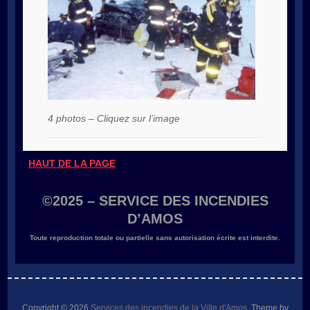
4 photos – Cliquez sur l’image
HAUT DE LA PAGE
©2025 – SERVICE DES INCENDIES
D’AMOS
Toute reproduction
t
o
ta
le ou parti
el
l
e
sans autorisation
é
c
ri
te
e
s
t
interdite
.
Copyright © 2026
Services des incendies de la Ville d'Amos
. Theme by