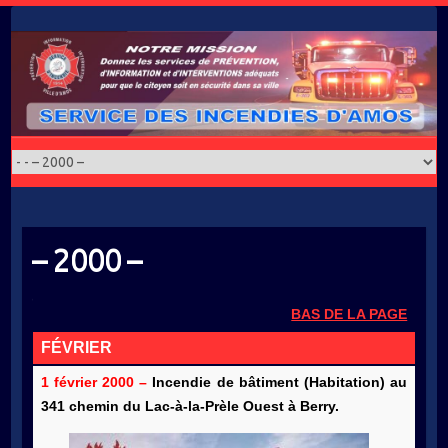
Skip
to
content
– 2000 –
BAS DE LA PAGE
FÉVRIER
1 février 2000 –
Incendie de bâtiment (Habitation) au
341 chemin du Lac-à-la-Prèle Ouest à Berry.